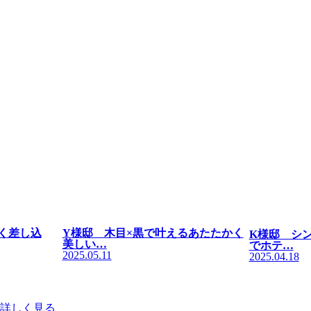
く差し込
Y様邸 木目×黒で叶えるあたたかく
K様邸 シ
美しい…
でホテ…
2025.05.11
2025.04.18
詳しく見る